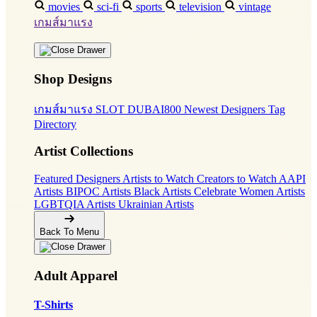
movies
sci-fi
sports
television
vintage
เกมส์มาแรง
Shop Designs
เกมส์มาแรง
SLOT DUBAI800
Newest Designers
Tag
Directory
Artist Collections
Featured Designers
Artists to Watch
Creators to Watch
AAPI
Artists
BIPOC Artists
Black Artists
Celebrate Women Artists
LGBTQIA Artists
Ukrainian Artists
Back To Menu
Adult Apparel
T-Shirts