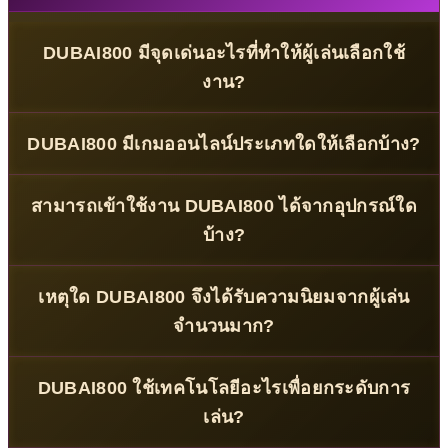
DUBAI800 มีจุดเด่นอะไรที่ทำให้ผู้เล่นเลือกใช้
งาน?
DUBAI800
เป็นแพลตฟอร์มเกมออนไลน์ระดับพรีเมียมที่รวบรวม
DUBAI800 มีเกมออนไลน์ประเภทใดให้เลือกบ้าง?
เกมคุณภาพจากผู้ให้บริการชั้นนำไว้ในเว็บไซต์เดียว ครอบคลุมทั้ง
คาสิโนสด เกมออนไลน์ยอดนิยม กีฬาออนไลน์ เกมไพ่ เกมตกปลา
DUBAI800
รวบรวมเกมออนไลน์หลากหลายหมวดหมู่จากผู้พัฒนา
และเกมอาร์เคด พร้อมระบบที่รวดเร็ว เสถียร ใช้งานง่าย และ
สามารถเข้าใช้งาน DUBAI800 ได้จากอุปกรณ์ใด
ชั้นนำระดับสากล ไม่ว่าจะเป็นคาสิโนสด เกมออนไลน์ยอดนิยม
รองรับทุกอุปกรณ์ เพื่อมอบประสบการณ์ความบันเทิงที่ลื่นไหลใน
กีฬาออนไลน์ เกมไพ่ เกมตกปลา เกมอาร์เคด และเกมอีกมากมาย
บ้าง?
ทุกช่วงเวลา
พร้อมอัปเดตเกมใหม่อย่างต่อเนื่อง เพื่อเพิ่มความหลากหลายและ
DUBAI800
รองรับการใช้งานผ่านสมาร์ทโฟน แท็บเล็ต และ
ตอบโจทย์ผู้เล่นทุกสไตล์
เหตุใด DUBAI800 จึงได้รับความนิยมจากผู้เล่น
คอมพิวเตอร์ทุกระบบ เว็บไซต์ได้รับการออกแบบให้แสดงผลได้
อย่างสมบูรณ์บนทุกขนาดหน้าจอ พร้อมระบบที่ตอบสนองรวดเร็ว
จำนวนมาก?
ช่วยให้เข้าถึงเกมโปรดได้ง่าย ทุกที่ทุกเวลา
ผู้เล่นจำนวนมากเลือก
DUBAI800
เพราะมีเกมออนไลน์คุณภาพให้
DUBAI800 ใช้เทคโนโลยีอะไรเพื่อยกระดับการ
เลือกอย่างครบครัน ระบบมีความเสถียร โหลดเร็ว ใช้งานง่าย และ
มีการอัปเดตเกมใหม่รวมถึงฟีเจอร์ทันสมัยอยู่เสมอ เพื่อมอบ
เล่น?
ประสบการณ์ความบันเทิงที่ตอบโจทย์ผู้เล่นทุกระดับ