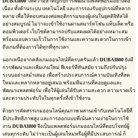
DUBAI800
ให้ความสำคัญกับการพัฒนาแพลตฟอร์มอย่างต่อ
เนื่อง ทั้งด้านระบบ เทคโนโลยี และการรองรับอุปกรณ์ที่หลาก
หลาย เพื่อให้ตอบสนองต่อพฤติกรรมของผู้เล่นในยุคดิจิทัลได้
อย่างสมบูรณ์ ไม่ว่าจะเข้าใช้งานผ่านสมาร์ทโฟน แท็บเล็ต หรือ
คอมพิวเตอร์ เว็บไซต์สามารถปรับแสดงผลได้อย่างเหมาะสม
พร้อมมอบความเร็วในการใช้งานและความสะดวกในการเข้า
ถึงเกมที่ต้องการได้ทุกที่ทุกเวลา
นอกเหนือจากคลังเกมออนไลน์ที่ครบครันแล้ว
DUBAI800
ยังมี
การพัฒนาและเพิ่มเกมใหม่ ฟีเจอร์ที่ทันสมัย รวมถึงปรับปรุง
ระบบอย่างสม่ำเสมอ เพื่อสร้างประสบการณ์ความบันเทิงที่สด
ใหม่และหลากหลายอยู่เสมอ พร้อมทีมงานที่คอยดูแลและ
พัฒนาแพลตฟอร์ม เพื่อให้ผู้เล่นได้รับความสะดวก ความรวดเร็ว
และความประทับใจในทุกครั้งที่เข้าใช้งาน
ด้วยการคัดสรรเกมออนไลน์คุณภาพ ผสานเข้ากับเทคโนโลยีที่
มีประสิทธิภาพสูง และการออกแบบที่เน้นความง่ายในการใช้
งาน
DUBAI800
จึงเป็นแพลตฟอร์มเกมออนไลน์ที่ตอบโจทย์ผู้
เล่นทุกระดับ ไม่ว่าจะเป็นผู้เล่นใหม่หรือผู้ที่มีประสบการณ์ ก็