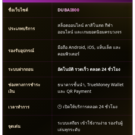
ชื่อเว็บไซต์
DUBAI800
สล็อตออนไลน์ คาสิโนสด กีฬา
ประเภทบริการ
ออนไลน์ และเกมยอดนิยมครบวงจร
มือถือ Android, iOS, แท็บเล็ต และ
รองรับอุปกรณ์
คอมพิวเตอร์
ระบบฝากถอน
อัตโนมัติ รวดเร็ว ตลอด 24 ชั่วโมง
ช่องทางการชำระ
ธนาคารชั้นนำ, TrueMoney Wallet
เงิน
และ QR Payment
🕒 เปิดให้บริการตลอด 24 ชั่วโมง
เวลาทำการ
ระบบเสถียร เข้าใช้งานง่าย รองรับผู้
จุดเด่น
เล่นทุกระดับ