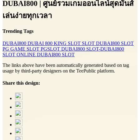
DUBAI800 | ศูนย์รวมเกมออนไลน์สุดมันส์
เล่นง่ายทุกเวลา
Trending Tags
DUBAI800
DUBAI 800
KING SLOT
SLOT DUBAI800
SLOT
PG
GAME SLOT
PGSLOT
DUBAI800
SLOT-DUBAI800
SLOT ONLINE
DUBAI800 SLOT
The links above have been automatically generated based on tag
usage by third-party designers on the TeePublic platform.
Share this design: