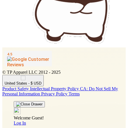
© TP Apparel LLC 2012 - 2025
United States - $ USD
Product Safety
Intellectual Property Policy
CA: Do Not Sell My
Personal Information
Privacy Policy
Terms
Welcome Guest!
Log In