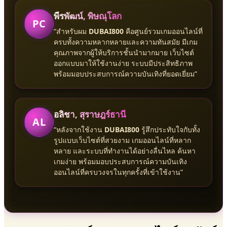
พีรพัฒน์, พิษณุโลก
PC
“สำหรับผม
DUBAI800
คือศูนย์รวมเกมออนไลน์ที่
ครบทั้งความหลากหลายและความทันสมัย มีเกม
คุณภาพจากผู้ให้บริการชั้นนำมากมาย เว็บไซต์
ออกแบบมาให้ใช้งานง่าย ระบบมีประสิทธิภาพ
พร้อมมอบประสบการณ์ความบันเทิงที่ยอดเยี่ยม”
อลิชา, สุราษฎร์ธานี
AL
“หลังจากใช้งาน
DUBAI800
รู้สึกประทับใจกับทั้ง
รูปแบบเว็บไซต์ที่สวยงาม เกมออนไลน์ที่หลาก
หลาย และระบบที่ทำงานได้อย่างลื่นไหล ค้นหา
เกมง่าย พร้อมมอบประสบการณ์ความบันเทิง
ออนไลน์ที่ครบวงจรในทุกครั้งที่เข้าใช้งาน”